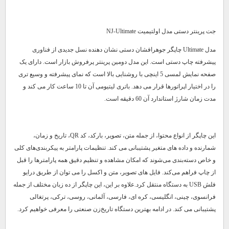
جت پرینتر دستی مدل اولتیمیت NJ-Ultimate
مدل Ultimate چاپگر جوهرافشان دستی نشان دهنده نسل جدیدی از فناوری
پیشرفته چاپ دستی است. این مدل دومین پرینتر پرفروش بازار است. دارای یک
صفحه نمایش لمسی 5 اینچی با روشنایی بالا است که نمای پیشرفته و وسیع تری
را در اختیار اپراتورها قرار می دهد. باتری لیتیومی آن تا 10 ساعت کار می کند و
مدت زمان شارژ استاندارد آن 60 دقیقه است.
این چاپگر از انواع محتوا، از جمله متن، تصویر، بارکد، کد QR، تاریخ و زمان،
شمارنده و داده های متغیر پشتیبانی می کند. تنظیمات پارامتر به پیکربندی‌های کلی
و خاص دسته‌بندی می‌شوند که امکان مشاهده و تنظیم دقیق همه پارامترها را قبل
از چاپ فراهم می‌کند. فایل های تصویر، متن و اکسل را می توان از طریق درایو
فلش USB به دستگاه منتقل کرد.علاوه بر این، این چاپگر از ده زبان مختلف از جمله
فرانسوی، چینی، انگلیسی، کره ای، فارسی، آلمانی، روسی، ترکی، پرتغالی
پشتیبانی می کند. در ادامه بهترین دستگاه تاریخ‌زن صنعتی را معرفی خواهیم کرد.