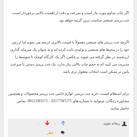
اگر چاپ مداوم مورد نیاز است و سرعت و دقت از اهمیت بالایی برخوردار است،
جت پرینتر صنعتی مناسب ترین گزینه خواهد بود.
اگرچه جت پرینتر های صنعتی معمولاً با قیمت بالاتری عرضه می شوند اما ارزش
خود را در محیط های صنعتی و تولیدی ثابت کرده اند و به عنوان یک سرمایه گذاری
ارزشمند در نظر گرفته می شوند. برعکس، اگر یک کارگاه کوچک تا متوسط را
مدیریت می کنید که به حجم چاپ بالایی نیاز ندارد، یک جت پرینتر دستی با سرعت
پایین تر ممکن است انتخاب معقول تری باشد.
برای استعلام قیمت، خرید جت پرینتر، لوازم جانبی جت پرینتر محصولات و همچنین
مشاوره رایگان، میتوانید با شماره های 02177587275 – 09123383572 تماس
حاصل نمایید.
ریحانه تقوی
۰
۰
۰ نظر