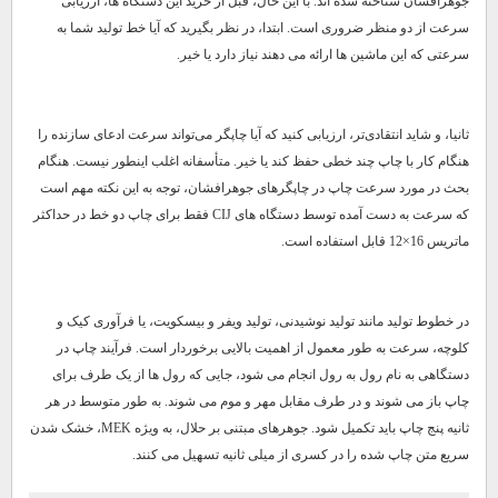
جوهرافشان شناخته شده اند. با این حال، قبل از خرید این دستگاه ها، ارزیابی
سرعت از دو منظر ضروری است. ابتدا، در نظر بگیرید که آیا خط تولید شما به
سرعتی که این ماشین ها ارائه می دهند نیاز دارد یا خیر.
ثانیا، و شاید انتقادی‌تر، ارزیابی کنید که آیا چاپگر می‌تواند سرعت ادعای سازنده را
هنگام کار با چاپ چند خطی حفظ کند یا خیر. متأسفانه اغلب اینطور نیست. هنگام
بحث در مورد سرعت چاپ در چاپگرهای جوهرافشان، توجه به این نکته مهم است
که سرعت به دست آمده توسط دستگاه های CIJ فقط برای چاپ دو خط در حداکثر
ماتریس 16×12 قابل استفاده است.
در خطوط تولید مانند تولید نوشیدنی، تولید ویفر و بیسکویت، یا فرآوری کیک و
کلوچه، سرعت به طور معمول از اهمیت بالایی برخوردار است. فرآیند چاپ در
دستگاهی به نام رول به رول انجام می شود، جایی که رول ها از یک طرف برای
چاپ باز می شوند و در طرف مقابل مهر و موم می شوند. به طور متوسط ​​در هر
ثانیه پنج چاپ باید تکمیل شود. جوهرهای مبتنی بر حلال، به ویژه MEK، خشک شدن
سریع متن چاپ شده را در کسری از میلی ثانیه تسهیل می کنند.