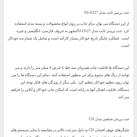
جت پرینتر ثابت مدل NJ-O127
از این دستگاه می توان برای چاپ بر روی انواع محصولات و بسته بندی استفاده
کرد. جت پرینتر ثابت مدل NJ-O127مجهز به حروف فارسی، انگلیسی و غیره
است. عملکرد چاپگر تاریخ خودکار بسیار کارآمد است و شامل یک شمارنده خودکار
است.
این دستگاه ها قابلیت چاپ همزمان سه خط با عرض 4 میلی متر را دارند و می
توانند از رنگ های متنوع برای این منظور استفاده کنند. دمای این دستگاه ها را می
توان روی تنظیم خودکار تنظیم کرد. یکی دیگر از ویژگی های قابل توجه این
دستگاه، قابلیت اتصال آنها به رایانه است که امکان چاپ خودکار و آنلاین را فراهم
می کند.
جت پرینتر صنعتی مدل CIJ
چاپگرهای جوهر افشان CIJ به دلیل سرعت بالاتر در مقایسه با سایر سیستم های