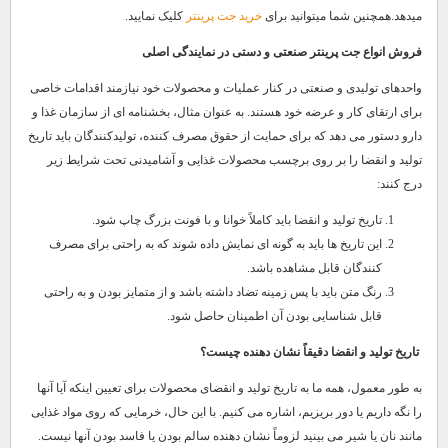
میدهد.همچنین شما میتوانید برای
خرید جت پرینتر
کلیک نمایید.
فروش انواع جت پرینتر صنعتی و دستی در نمایندگی اصلی
واحدهای تولیدی و صنعتی در کنار عملیات و محصولات خود نیازمند اقدامات خاصی
برای ارتقای کار و عرضه خود هستند. به عنوان مثال، بخشنامه ای از سازمان غذا و
دارو دستور می دهد که برای حمایت از حقوق مصرف کننده، تولیدکنندگان باید تاریخ
تولید و انقضا را بر روی برچسب محصولات غذایی و آشامیدنی تحت شرایط زیر
درج کنند:
تاریخ تولید و انقضا باید کاملاً خوانا و با فونت بزرگ چاپ شود.
این تاریخ ها باید به گونه ای نمایش داده شوند که به راحتی برای مصرف
کنندگان قابل مشاهده باشد.
رنگ متن باید با پس زمینه تضاد داشته باشد و از متمایز بودن و به راحتی
قابل شناسایی بودن آن اطمینان حاصل شود.
تاریخ تولید و انقضا دقیقاً نشان دهنده چیست؟
به طور معمول، همه ما به تاریخ تولید و انقضای محصولات برای تعیین اینکه آیا آنها
را نگه داریم یا دور بریزیم، اشاره می کنیم. با این حال، خرمایی که روی مواد غذایی
مانند نان یا شیر می بینید لزوماً نشان دهنده سالم بودن یا فاسد بودن آنها نیست.