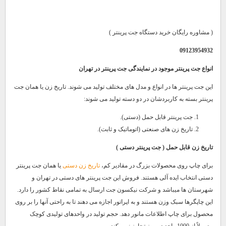
( مشاوره رایگان خرید دستگاه جت پرینتر )
09123954932
انواع جت پرینتر موجود در نمایندگی جت پرینتر در تهران
این جت پرینتر ها در انواع و مدل های مختلف تولید می شوند. تاریخ زن یا همان جت
پرینتر بسته به کاربردشان در دو دسته تولید می شوند:
جت پرینتر قابل حمل (دستی).
تاریخ زن های صنعتی (اتوماتیک و ثابت).
تاریخ زن قابل حمل ( جت پرینتر دستی )
برای چاپ روی محصولات بزرگ در مقادیر کم،
تاریخ زن دستی
یا همان جت پرینتر
دستی انتخاب ایده آلی هستند. فروش این جت پرینتر های دستی در تهران و
شهرستان ها میباشد و شرکت نیکسون جت ارسال به تمامی نقاط کشور را دارد.
این چاپگرها سبک وزن هستند و به اپراتور اجازه می دهند تا به راحتی آنها را بر روی
محصول برای چاپ اطلاعات مانور دهد. حجم تولید در واحدهای تولیدی کوچک
معمولاً از 1000 واحد در روز تجاوز نمی کند.