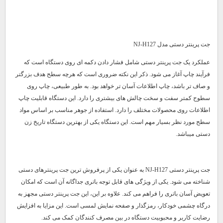
جت پرینتر دستی مدل NJ-H127
عملکرد یک جت پرینتر دستی شامل فشار دادن دکمه ای روی دستگاه است که
فرآیند چاپ آغاز می شود. ذکر این نکته ضروری است که هرچه سطح هدف بزرگتر
و صاف تر باشد، چاپ اطلاعات آسان تر خواهد بود. به طور طبیعی، چاپ روی
سطوح کمتر سفت و سخت چالش های بیشتری را دارد. این دستگاه قابلیت چاپ
اطلاعات روی محصولات مختلف را دارد. استفاده از جوهر مناسب بر اساس مواد
سطح مورد نظر بسیار مهم است. این دستگاه یکی از بهترین دستگاه تاریخ زن
دستی میباشد.
جت پرینتر دستی NJ-H127 به عنوان یکی از پرفروش ترین جت پرینترهای دستی
شناخته می شود. یکی از ویژگی های قابل توجه باتری جداگانه آن است که امکان
تعویض آسان باتری را فراهم می کند. علاوه بر این، این جت پرینتر دستی مجهز به
درگاه چشمی خودکار، رمزگذار و صفحه نمایش لمسی است. این مزایا به افزایش
رضایت کاربر و محبوبیت دستگاه در بین مصرف کنندگان کمک می کند.