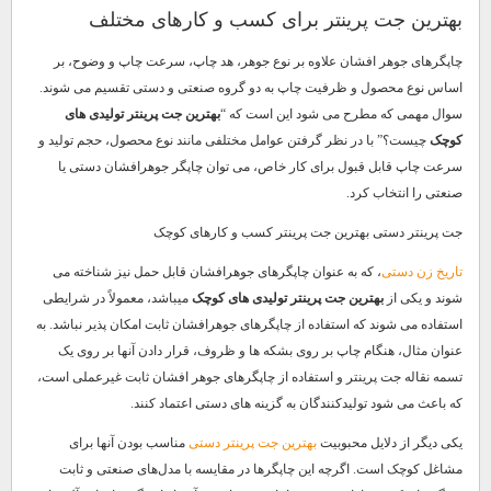
بهترین جت پرینتر برای کسب و کارهای مختلف
چاپگرهای جوهر افشان علاوه بر نوع جوهر، هد چاپ، سرعت چاپ و وضوح، بر
اساس نوع محصول و ظرفیت چاپ به دو گروه صنعتی و دستی تقسیم می شوند.
سوال مهمی که مطرح می شود این است که “
بهترین جت پرینتر تولیدی های
کوچک
چیست؟” با در نظر گرفتن عوامل مختلفی مانند نوع محصول، حجم تولید و
سرعت چاپ قابل قبول برای کار خاص، می توان چاپگر جوهرافشان دستی یا
صنعتی را انتخاب کرد.
جت پرینتر دستی بهترین جت پرینتر کسب و کارهای کوچک
تاریخ زن دستی
، که به عنوان چاپگرهای جوهرافشان قابل حمل نیز شناخته می
شوند و یکی از
بهترین جت پرینتر تولیدی های کوچک
میباشد، معمولاً در شرایطی
استفاده می شوند که استفاده از چاپگرهای جوهرافشان ثابت امکان پذیر نباشد. به
عنوان مثال، هنگام چاپ بر روی بشکه ها و ظروف، قرار دادن آنها بر روی یک
تسمه نقاله جت پرینتر و استفاده از چاپگرهای جوهر افشان ثابت غیرعملی است،
که باعث می شود تولیدکنندگان به گزینه های دستی اعتماد کنند.
یکی دیگر از دلایل محبوبیت
بهترین جت پرینتر دستی
مناسب بودن آنها برای
مشاغل کوچک است. اگرچه این چاپگرها در مقایسه با مدل‌های صنعتی و ثابت