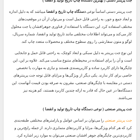
جت پرینتر دستی ( بهترین دستگاه چاپ تاریخ تولید و انقضا )
جت پرینتر دستی اساساً نوعی
دستگاه چاپ تاریخ و انقضا
میباشد که به دلیل اندازه
و ابعاد جمع و جور، به راحتی قابل حمل است و می‌توان از آن در موقعیت‌های
مختلف استفاده کرد. این دستگاه با استفاده از فناوری جوهرافشان یا جت محلول
کار می‌کند و می‌تواند اطلاعات مختلفی مانند تاریخ تولید و انقضا، شماره سریال،
لوگو و متون سفارشی را روی سطوح مختلف و محصولات متعدد چاپ کند.
این نوع جت پرینتر به دلیل سبکی و ابعاد کوچک، به راحتی قابل حمل و جابجایی
است و آن را برای استفاده در محیط‌های متنوع مناسب می‌کند. علاوه بر این، این
چاپگرها دارای کاربرد ساده و کاربرپسندی هستند و نیازی به مهارت یا تخصص
خاصی برای کار ندارند. یکی دیگر از ویژگی‌ها و مزایای قابل توجه جت پرینترهای
دستی در مقایسه با چاپگرهای صنعتی، مقرون به صرفه بودن قیمت آنهاست. این
دستگاه‌ها در عین حال که قادر به ارائه چندین کاربرد هستند، کم هزینه نیز
می‌باشند.
جت پرینتر صنعتی ( نوعی دستگاه چاپ تاریخ تولید و انقضا )
جت پرینتر صنعتی
را می‌توان بر اساس عوامل و پارامترهای مختلفی طبقه‌بندی
کرد که هر کدام ویژگی‌ها، مزایا و کاربردهای متمایزی دارند. از جمله رایج‌ترین و
کاربردی‌ترین چاپگرهای جوهر افشان صنعتی می‌توان به موارد زیر اشاره کرد.